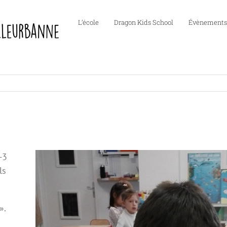
L’école
Dragon Kids School
Évènements
-3
ls
».