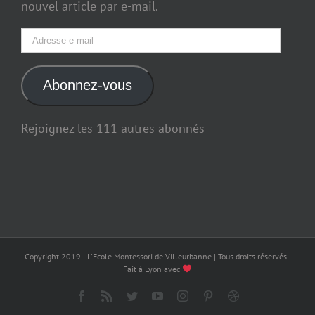
nouvel article par e-mail.
Adresse
e-
mail
Abonnez-vous
Rejoignez les 111 autres abonnés
Copyright 2019 | L'Ecole Montessori de Villeurbanne | Tous droits réservés -
Fait à Lyon avec
Facebook
Rss
Twitter
YouTube
Instagram
Pinterest
Dribbble