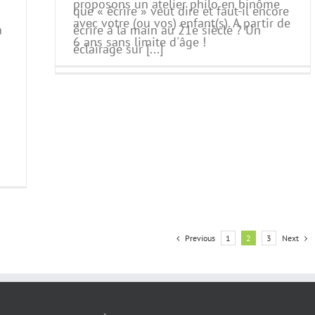
proposons un atelier philo en binôme
que « écrire » veut dire et faut-il encore
avec votre (ou vos) enfant(s). A partir de
à
écrire à la main au 21e siècle ? Un
6 ans sans limite d'âge !
éclairage sur [...]
Previous
1
2
3
Next