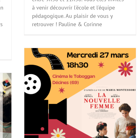
on
à venir découvrir l'école et l'équipe
n
pédagogique. Au plaisir de vous y
rs
retrouver ! Pauline & Corinne
 le 27
ines