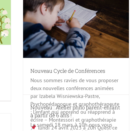
Nouveau Cycle de Conférences
Nous sommes ravies de vous proposer
deux nouvelles conférences animées
par Izabela Wisniewska-Pastre,
Psychopédagogue et graphothérapeute
Nouveau : Atelier philo parent-enfant
: L’enfant qui apprend ou réapprend à
à partir de 6 ans !
écrire – Montessori et graphothérapie
Le samedi 18 mars à 10h nous vous
lundi 24 avril 2023 à 20h Qu’est-ce