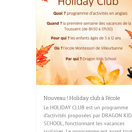
l’école
Matinée Portes ouvertes Samedi 25 ma
Évènements à venir
Nouveau ! Holiday club à l’école
Le HOLIDAY CLUB est un programme
d’activités proposées par DRAGON KI
SCHOOL, fonctionnant les vacances
scolaires. Le programme est avant tou