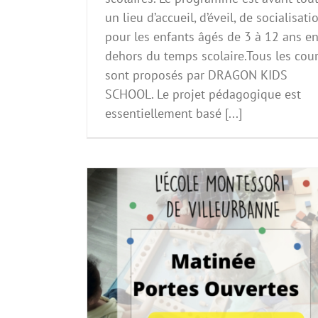
un lieu d’accueil, d’éveil, de socialisati
pour les enfants âgés de 3 à 12 ans e
dehors du temps scolaire.Tous les cou
sont proposés par DRAGON KIDS
SCHOOL. Le projet pédagogique est
essentiellement basé [...]
« La nouvelle femme » Soirée Ciné-débat
mars 2024 au cinéma Toboggan à Déc